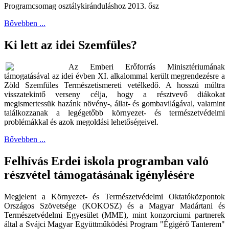
Programcsomag osztálykiránduláshoz 2013. ősz
Bővebben ...
Ki lett az idei Szemfüles?
Az Emberi Erőforrás Minisztériumának
támogatásával az idei évben XI. alkalommal került megrendezésre a
Zöld Szemfüles Természetismereti vetélkedő. A hosszú múltra
visszatekintő verseny célja, hogy a résztvevő diákokat
megismertessük hazánk növény-, állat- és gombavilágával, valamint
találkozzanak a legégetőbb környezet- és természetvédelmi
problémákkal és azok megoldási lehetőségeivel.
Bővebben ...
Felhívás Erdei iskola programban való
részvétel támogatásának igénylésére
Megjelent a Környezet- és Természetvédelmi Oktatóközpontok
Országos Szövetsége (KOKOSZ) és a Magyar Madártani és
Természetvédelmi Egyesület (MME), mint konzorciumi partnerek
által a Svájci Magyar Együttműködési Program "Égigérő Tanterem"