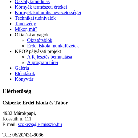
Osztálykirándulás
Környék természeti értékei
Környék kulturális nevezetességei
Technikai tudnivalók
Tanösvény
Mikor, mit?
Oktatási anyagok
Oktatótablók
Erdei iskola munkafüzetek
KEOP pályázati projekt
A fejlesztés bemutatása
A program hírei
Galéria
Előadások
Könyvtár
Elérhetõség
Csiperke Erdei Iskola és Tábor
4932 Márokpapi,
Kossuth u. 111.
E-mail:
szokezs@e-misszio.hu
Tel.: 06/20/431-8086