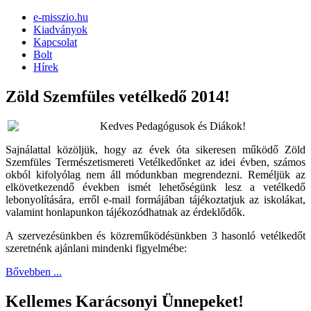
e-misszio.hu
Kiadványok
Kapcsolat
Bolt
Hírek
Zöld Szemfüles vetélkedő 2014!
Kedves Pedagógusok és Diákok!
Sajnálattal közöljük, hogy az évek óta sikeresen működő Zöld
Szemfüles Természetismereti Vetélkedőnket az idei évben, számos
okból kifolyólag nem áll módunkban megrendezni. Reméljük az
elkövetkezendő években ismét lehetőségünk lesz a vetélkedő
lebonyolítására, erről e-mail formájában tájékoztatjuk az iskolákat,
valamint honlapunkon tájékozódhatnak az érdeklődők.
A szervezésünkben és közreműködésünkben 3 hasonló vetélkedőt
szeretnénk ajánlani mindenki figyelmébe:
Bővebben ...
Kellemes Karácsonyi Ünnepeket!