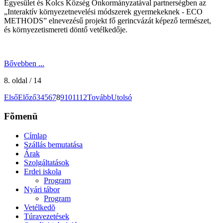
Egyesület és Kolcs Község Önkormányzatával partnerségben az
„Interaktív környezetnevelési módszerek gyermekeknek - ECO
METHODS” elnevezésű projekt fő gerincvázát képező természet,
és környezetismereti döntő vetélkedője.
Bővebben ...
8. oldal / 14
Első
Előző
3
4
5
6
7
8
9
10
11
12
Tovább
Utolsó
Fõmenü
Címlap
Szállás bemutatása
Árak
Szolgáltatások
Erdei iskola
Program
Nyári tábor
Program
Vetélkedõ
Túravezetések