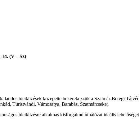
-14. (V – Sz)
alandos biciklizések közepette bekerekezzük a Szatmár-Beregi Tájvédel
onkád, Túristvándi, Vámosatya, Barabás, Szatmárcseke).
tonságos biciklizésre alkalmas kisforgalmú úthálózat ideális lehetőséget
.