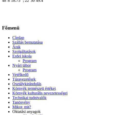
48°8´18.75´´; 22°30´49.4´´
Fõmenü
Címlap
Szállás bemutatása
Árak
Szolgáltatások
Erdei iskola
Program
Nyári tábor
Program
Vetélkedõ
Túravezetések
Osztálykirándulás
Környék természeti értékei
Környék kulturális nevezetességei
Technikai tudnivalók
Tanösvény
Mikor, mit?
Oktatási anyagok