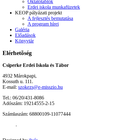
Oktatótablók
Erdei iskola munkafüzetek
KEOP pályázati projekt
A fejlesztés bemutatása
A program hírei
Galéria
Előadások
Könyvtár
Elérhetõség
Csiperke Erdei Iskola és Tábor
4932 Márokpapi,
Kossuth u. 111.
E-mail:
szokezs@e-misszio.hu
Tel.: 06/20/431-8086
Adószám: 19214555-2-15
Számlaszám: 68800109-11077444
.