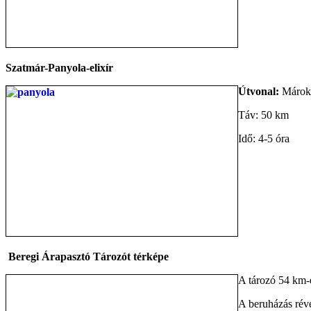
Szatmár-Panyola-elixír
Útvonal:
Márokp
Táv: 50 km
Idő: 4-5 óra
Beregi Árapasztó Tározót térképe
A tározó 54 km-e
A beruházás révé