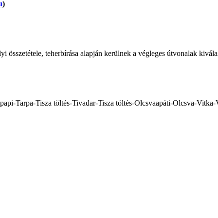
u
)
i összetétele, teherbírása alapján kerülnek a végleges útvonalak kivála
api-Tarpa-Tisza töltés-Tivadar-Tisza töltés-Olcsvaapáti-Olcsva-Vitk