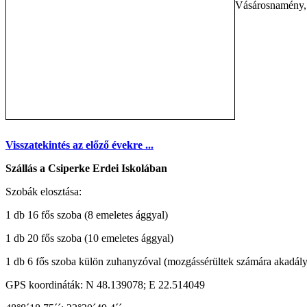
Vásárosnamény, 
Visszatekintés az előző évekre ...
Szállás a Csiperke Erdei Iskolában
Szobák elosztása:
1 db 16 fős szoba (8 emeletes ággyal)
1 db 20 fős szoba (10 emeletes ággyal)
1 db 6 fős szoba külön zuhanyzóval (mozgássérültek számára akadály
GPS koordináták: N 48.139078; E 22.514049