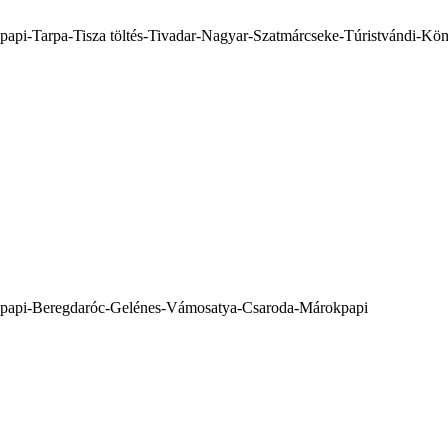
api-Tarpa-Tisza töltés-Tivadar-Nagyar-Szatmárcseke-Túristvándi-K
api-Beregdaróc-Gelénes-Vámosatya-Csaroda-Márokpapi