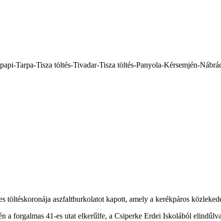
api-Tarpa-Tisza töltés-Tivadar-Tisza töltés-Panyola-Kérsemjén-Nábr
s töltéskoronája aszfaltburkolatot kapott, amely a kerékpáros közlekedést
n a forgalmas 41-es utat elkerűlfe, a Csiperke Erdei Iskolából elindűl