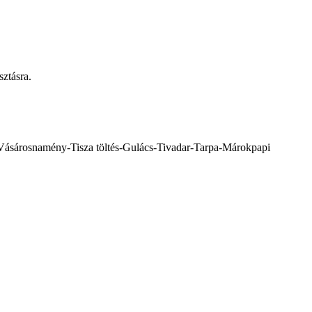
sztásra.
a-Vásárosnamény-Tisza töltés-Gulács-Tivadar-Tarpa-Márokpapi