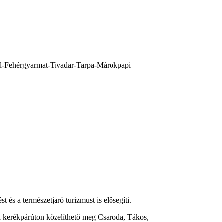
ád-Fehérgyarmat-Tivadar-Tarpa-Márokpapi
 és a természetjáró turizmust is elősegíti.
va kerékpárúton közelíthető meg Csaroda, Tákos,