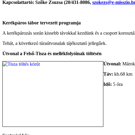
Kapcsolattartó: Szőke Zsuzsa (20/431-8086,
szokezs@e-misszio.h
Kerékpáros tábor tervezett programja
A kerékpározás során kissebb távokkal kezdünk és a csoport korosztály
Tehát, a következó túraútvonalak tájékoztató jellegűek.
Útvonal a Felső-Tisza és mellékfolyóinak töltésén
Útvonal:
Márokp
Táv:
kb.68 km
Idő:
5 óra