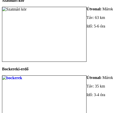
Szatmári kör
Útvonal:
Márokp
Táv: 63 km
Idő: 5-6 óra
Bockereki-erdő
Útvonal:
Márokp
Táv: 35 km
Idő: 3-4 óra