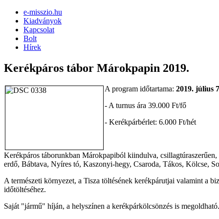
e-misszio.hu
Kiadványok
Kapcsolat
Bolt
Hírek
Kerékpáros tábor Márokpapin 2019.
A program időtartama:
2019. július 7
- A turnus ára 39.000 Ft/fő
- Kerékpárbérlet: 6.000 Ft/hét
Kerékpáros táborunkban Márokpapiból kiindulva, csillagtúraszerűen, k
erdő, Bábtava, Nyíres tó, Kaszonyi-hegy, Csaroda, Tákos, Kölcse, S
A természeti környezet, a Tisza töltésének kerékpárutjai valamint a biz
időtöltéséhez.
Saját "jármű" híján, a helyszínen a kerékpárkölcsönzés is megoldható