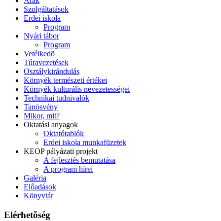
Árak
Szolgáltatások
Erdei iskola
Program
Nyári tábor
Program
Vetélkedõ
Túravezetések
Osztálykirándulás
Környék természeti értékei
Környék kulturális nevezetességei
Technikai tudnivalók
Tanösvény
Mikor, mit?
Oktatási anyagok
Oktatótablók
Erdei iskola munkafüzetek
KEOP pályázati projekt
A fejlesztés bemutatása
A program hírei
Galéria
Előadások
Könyvtár
Elérhetõség