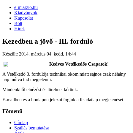
e-misszio.hu
Kiadványok
Kapcsolat
Bolt
Hírek
Kezedben a jövő - III. forduló
Készült: 2014. március 04. kedd, 14:44
Kedves Vetélkedős Csapatok!
A Vetélkedő 3. fordulója technikai okom miatt sajnos csak néhány
nap múlva tud megjelenni.
Mindenkitől elnézést és türelmet kérünk.
E-mailben és a honlapon jelezni fogjuk a feladatlap megjelenését.
Fõmenü
Címlap
Szállás bemutatása